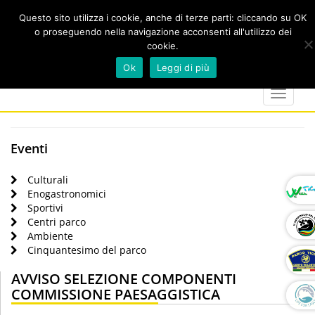
Questo sito utilizza i cookie, anche di terze parti: cliccando su OK
o proseguendo nella navigazione acconsenti all'utilizzo dei
cookie.
Cerca
calendar
map-
twitter
faceboo
you
Ok
Leggi di più
marker
Toggle
navigat
Eventi
Culturali
Enogastronomici
Sportivi
Centri parco
Ambiente
Cinquantesimo del parco
AVVISO SELEZIONE COMPONENTI
COMMISSIONE PAESAGGISTICA