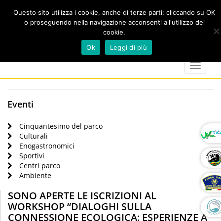
Questo sito utilizza i cookie, anche di terze parti: cliccando su OK
o proseguendo nella navigazione acconsenti all'utilizzo dei
cookie.
Cerca
calendar
map-
twitter
faceboo
you
Ok
Leggi di più
marker
Toggle
navigat
Eventi
Cinquantesimo del parco
Culturali
Enogastronomici
Sportivi
Centri parco
Ambiente
SONO APERTE LE ISCRIZIONI AL
WORKSHOP “DIALOGHI SULLA
CONNESSIONE ECOLOGICA: ESPERIENZE A