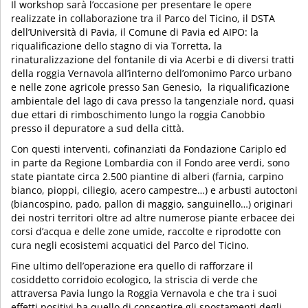
Il workshop sarà l’occasione per presentare le opere
realizzate in collaborazione tra il Parco del Ticino, il DSTA
dell’Università di Pavia, il Comune di Pavia ed AIPO: la
riqualificazione dello stagno di via Torretta, la
rinaturalizzazione del fontanile di via Acerbi e di diversi tratti
della roggia Vernavola all’interno dell’omonimo Parco urbano
e nelle zone agricole presso San Genesio, la riqualificazione
ambientale del lago di cava presso la tangenziale nord, quasi
due ettari di rimboschimento lungo la roggia Canobbio
presso il depuratore a sud della città.
Con questi interventi, cofinanziati da Fondazione Cariplo ed
in parte da Regione Lombardia con il Fondo aree verdi, sono
state piantate circa 2.500 piantine di alberi (farnia, carpino
bianco, pioppi, ciliegio, acero campestre…) e arbusti autoctoni
(biancospino, pado, pallon di maggio, sanguinello…) originari
dei nostri territori oltre ad altre numerose piante erbacee dei
corsi d’acqua e delle zone umide, raccolte e riprodotte con
cura negli ecosistemi acquatici del Parco del Ticino.
Fine ultimo dell’operazione era quello di rafforzare il
cosiddetto corridoio ecologico, la striscia di verde che
attraversa Pavia lungo la Roggia Vernavola e che tra i suoi
effetti positivi ha quello di consentire gli spostamenti degli