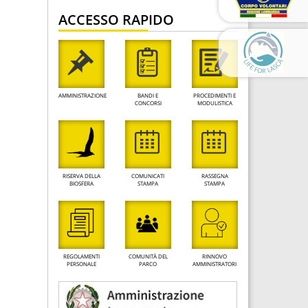
ACCESSO RAPIDO
AMMINISTRAZIONE
BANDI E
PROCEDIMENTI E
CONCORSI
MODULISTICA
RISERVA DELLA
COMUNICATI
RASSEGNA
BIOSFERA
STAMPA
STAMPA
REGOLAMENTI
COMUNITÀ DEL
RINNOVO
PERSONALE
PARCO
AMMINISTRATORI