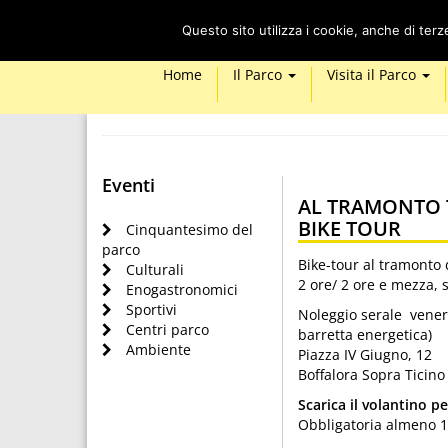
Questo sito utilizza i cookie, anche di ter
Home
Il Parco
Visita il Parco
Eventi
AL TRAMONTO T
BIKE TOUR
Cinquantesimo del
parco
Bike-tour al tramonto 
Culturali
2 ore/ 2 ore e mezza, 
Enogastronomici
Sportivi
Noleggio serale venerd
Centri parco
barretta energetica)
Ambiente
Piazza IV Giugno, 12
Boffalora Sopra Ticino 
Scarica il volantino p
Obbligatoria almeno 