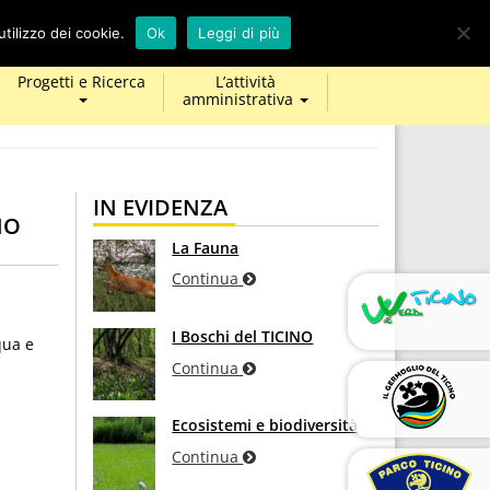
calendar
map-
twitter
facebook
youtube
tilizzo dei cookie.
Ok
Leggi di più
marker
Progetti e Ricerca
L’attività
amministrativa
IN EVIDENZA
NO
La Fauna
Continua
I Boschi del TICINO
qua e
Continua
Ecosistemi e biodiversità
Continua