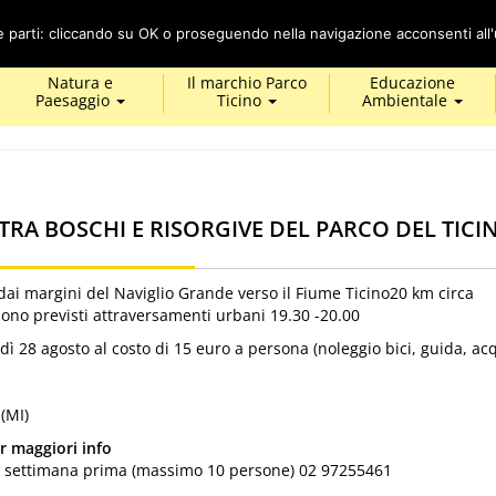
Cerca
ze parti: cliccando su OK o proseguendo nella navigazione acconsenti all'u
Natura e
Il marchio Parco
Educazione
Paesaggio
Ticino
Ambientale
RA BOSCHI E RISORGIVE DEL PARCO DEL TICI
dai margini del Naviglio Grande verso il Fiume Ticino20 km circa
sono previsti attraversamenti urbani 19.30 -20.00
ì 28 agosto al costo di 15 euro a persona (noleggio bici, guida, ac
(MI)
er maggiori info
1 settimana prima (massimo 10 persone) 02 97255461