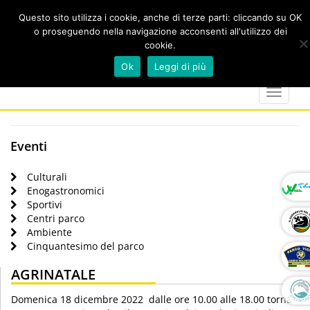
Questo sito utilizza i cookie, anche di terze parti: cliccando su OK
o proseguendo nella navigazione acconsenti all'utilizzo dei
cookie.
Cerca
calendar
map-
twitter
faceboo
you
Ok
Leggi di più
marker
Toggle
navigat
Eventi
Culturali
Enogastronomici
Sportivi
Centri parco
Ambiente
Cinquantesimo del parco
AGRINATALE
Domenica 18 dicembre 2022 dalle ore 10.00 alle 18.00 torna