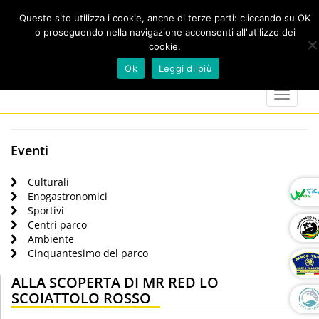
Questo sito utilizza i cookie, anche di terze parti: cliccando su OK
o proseguendo nella navigazione acconsenti all'utilizzo dei
cookie.
Cerca
calendar
map-
twitter
faceboo
you
Ok
Leggi di più
marker
Toggle
navigat
Eventi
Culturali
Enogastronomici
Sportivi
Centri parco
Ambiente
Cinquantesimo del parco
ALLA SCOPERTA DI MR RED LO
SCOIATTOLO ROSSO