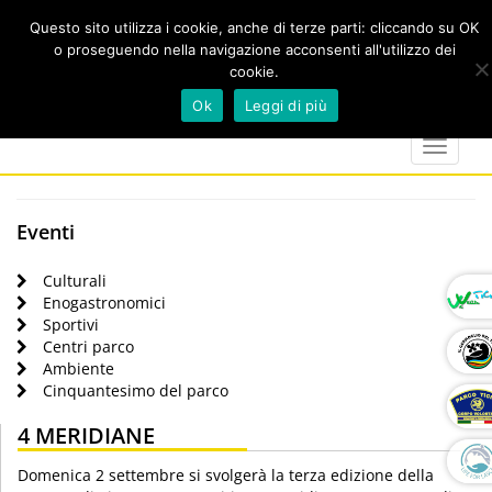
Questo sito utilizza i cookie, anche di terze parti: cliccando su OK
o proseguendo nella navigazione acconsenti all'utilizzo dei
cookie.
Cerca
calendar
map-
twitter
faceboo
you
Ok
Leggi di più
marker
Toggle
navigat
Eventi
Culturali
Enogastronomici
Sportivi
Centri parco
Ambiente
Cinquantesimo del parco
4 MERIDIANE
Domenica 2 settembre si svolgerà la terza edizione della