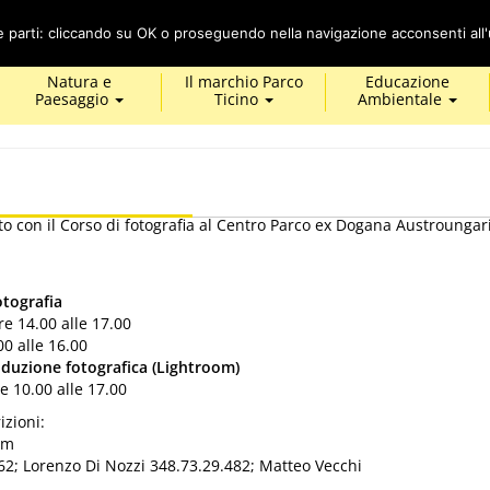
Cerca
ze parti: cliccando su OK o proseguendo nella navigazione acconsenti all'u
Natura e
Il marchio Parco
Educazione
Paesaggio
Ticino
Ambientale
con il Corso di fotografia al Centro Parco ex Dogana Austroungari
tografia
re 14.00 alle 17.00
00 alle 16.00
duzione fotografica (Lightroom)
e 10.00 alle 17.00
izioni:
om
62; Lorenzo Di Nozzi 348.73.29.482; Matteo Vecchi