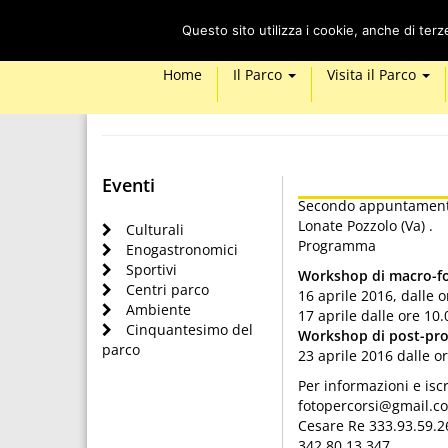
Questo sito utilizza i cookie, anche di ter
Home
Il Parco
Visita il Parco
Eventi
Secondo appuntamento 
Lonate Pozzolo (Va) .
Culturali
Programma
Enogastronomici
Sportivi
Workshop di macro-fo
Centri parco
16 aprile 2016, dalle o
Ambiente
17 aprile dalle ore 10.
Cinquantesimo del
Workshop di post-pro
parco
23 aprile 2016 dalle or
Per informazioni e iscr
fotopercorsi@gmail.c
Cesare Re 333.93.59.2
342.80.13.347.