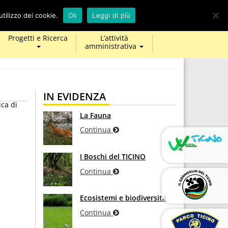
calendar
map-
twitter
facebook
youtube
tilizzo dei cookie.
Ok
Leggi di più
marker
Progetti e Ricerca
L’attività
amministrativa
IN EVIDENZA
ca di
La Fauna
Continua
I Boschi del TICINO
Continua
Ecosistemi e biodiversità
Continua