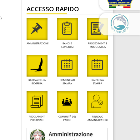
ACCESSO RAPIDO
)
AMMINISTRAZIONE
BANDI E
PROCEDIMENTI E
CONCORSI
MODULISTICA
RISERVA DELLA
COMUNICATI
RASSEGNA
BIOSFERA
STAMPA
STAMPA
REGOLAMENTI
COMUNITÀ DEL
RINNOVO
PERSONALE
PARCO
AMMINISTRATORI