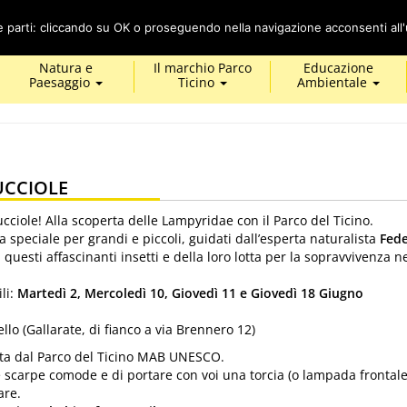
Cerca
ze parti: cliccando su OK o proseguendo nella navigazione acconsenti all'u
Natura e
Il marchio Parco
Educazione
Paesaggio
Ticino
Ambientale
UCCIOLE
ucciole! Alla scoperta delle Lampyridae con il Parco del Ticino.
 speciale per grandi e piccoli, guidati dall’esperta naturalista
Fede
i questi affascinanti insetti e della loro lotta per la sopravvivenza ne
li:
Martedì 2, Mercoledì 10, Giovedì 11 e Giovedì 18 Giugno
ello (Gallarate, di fianco a via Brennero 12)
nata dal Parco del Ticino MAB UNESCO.
 scarpe comode e di portare con voi una torcia (o lampada frontale
are.