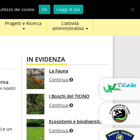
calendar
map-
twitter
facebook
youtube
tilizzo dei cookie.
Ok
Leggi di più
marker
Progetti e Ricerca
L’attività
amministrativa
IN EVIDENZA
La Fauna
Continua
rica
i nostri
I Boschi del TICINO
Continua
Ecosistemi e biodiversità
) e un
Continua