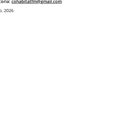
toria:
cohabitatfm@gmail.com
o, 2026