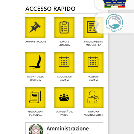
ACCESSO RAPIDO
AMMINISTRAZIONE
BANDI E
PROCEDIMENTI E
CONCORSI
MODULISTICA
RISERVA DELLA
COMUNICATI
RASSEGNA
BIOSFERA
STAMPA
STAMPA
REGOLAMENTI
COMUNITÀ DEL
RINNOVO
PERSONALE
PARCO
AMMINISTRATORI