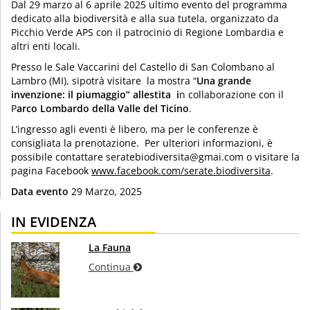
Dal 29 marzo al 6 aprile 2025 ultimo
evento del programma
dedicato alla biodiversità e alla sua tutela, organizzato da
Picchio Verde APS con il patrocinio di Regione Lombardia e
altri enti locali.
Presso le Sale Vaccarini del Castello di San Colombano al
Lambro (MI), sipotrà visitare la m
ostra “
Una grande
invenzione: il piumaggio” allestita i
n collaborazione con il
P
arco Lombardo della Valle del Ticino
.
L’ingresso agli eventi è libero, ma per le conferenze è
consigliata la prenotazione. ​ Per ulteriori informazioni, è
possibile contattare seratebiodiversita@gmai.com o visitare la
pagina Facebook
www.facebook.com/serate.biodiversita
. ​
Data evento
29 Marzo, 2025
IN EVIDENZA
La Fauna
Continua