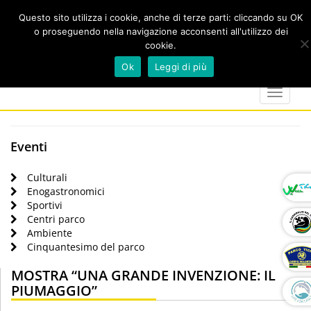
Questo sito utilizza i cookie, anche di terze parti: cliccando su OK
o proseguendo nella navigazione acconsenti all'utilizzo dei
cookie.
Cerca
calendar
map-
twitter
faceboo
you
Ok
Leggi di più
marker
Toggle
navigat
Eventi
Culturali
Enogastronomici
Sportivi
Centri parco
Ambiente
Cinquantesimo del parco
MOSTRA “UNA GRANDE INVENZIONE: IL
PIUMAGGIO”