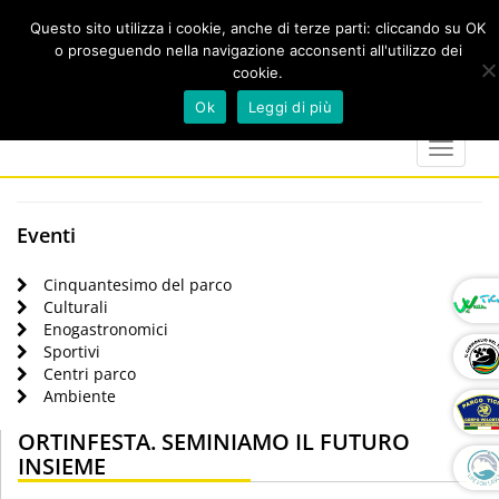
Questo sito utilizza i cookie, anche di terze parti: cliccando su OK
o proseguendo nella navigazione acconsenti all'utilizzo dei
cookie.
Cerca
calendar
map-
twitter
faceboo
you
Ok
Leggi di più
marker
Toggle
navigat
Eventi
Cinquantesimo del parco
Culturali
Enogastronomici
Sportivi
Centri parco
Ambiente
ORTINFESTA. SEMINIAMO IL FUTURO
INSIEME