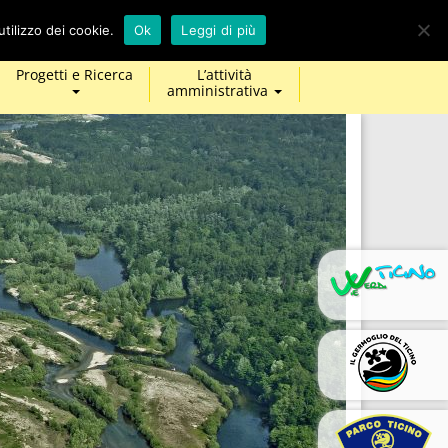
calendar
map-
twitter
facebook
youtube
tilizzo dei cookie.
Ok
Leggi di più
marker
Progetti e Ricerca
L’attività
amministrativa