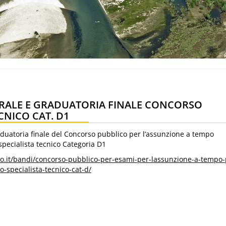
ORALE E GRADUATORIA FINALE CONCORSO
CNICO CAT. D1
aduatoria finale del Concorso pubblico per l’assunzione a tempo
pecialista tecnico Categoria D1
ino.it/bandi/concorso-pubblico-per-esami-per-lassunzione-a-tempo-
-specialista-tecnico-cat-d/