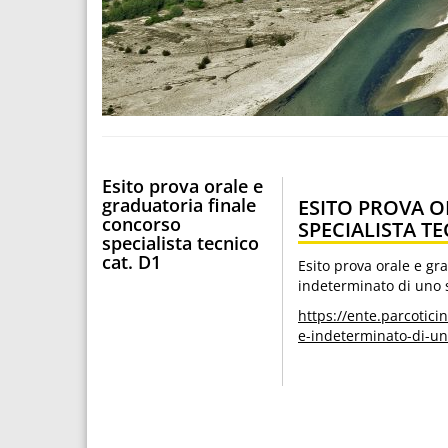
Esito prova orale e
graduatoria finale
ESITO PROVA 
concorso
SPECIALISTA TE
specialista tecnico
cat. D1
Esito prova orale e gr
indeterminato di uno s
https://ente.parcotic
e-indeterminato-di-uno