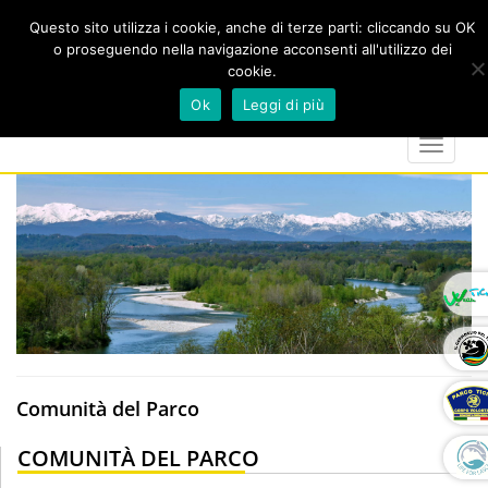
Questo sito utilizza i cookie, anche di terze parti: cliccando su OK
o proseguendo nella navigazione acconsenti all'utilizzo dei
cookie.
Cerca
calendar
map-
twitter
faceboo
you
Ok
Leggi di più
marker
Toggle
navigat
Comunità del Parco
COMUNITÀ DEL PARCO