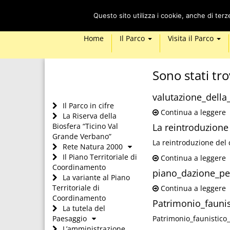
Questo sito utilizza i cookie, anche di ter
Home
Il Parco
Visita il Parco
Sono stati tro
valutazione_della
Il Parco in cifre
Continua a leggere
La Riserva della
Biosfera “Ticino Val
La reintroduzione 
Grande Verbano”
La reintroduzione del 
Rete Natura 2000
Il Piano Territoriale di
Continua a leggere
Coordinamento
piano_dazione_per
La variante al Piano
Territoriale di
Continua a leggere
Coordinamento
Patrimonio_faunis
La tutela del
Paesaggio
Patrimonio_faunistico_
L’amministrazione