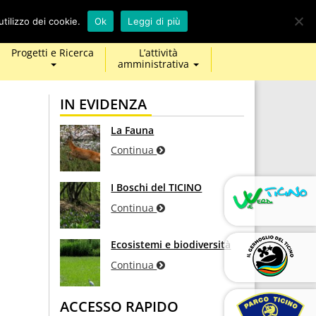
calendar
map-
twitter
facebook
youtube
tilizzo dei cookie.
Ok
Leggi di più
marker
Progetti e Ricerca
L’attività
amministrativa
IN EVIDENZA
La Fauna
Continua
I Boschi del TICINO
Continua
Ecosistemi e biodiversità
Continua
ACCESSO RAPIDO