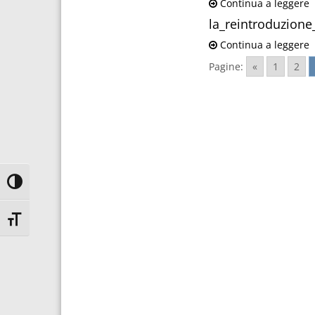
Continua a leggere
la_reintroduzione
Continua a leggere
Pagine:
«
1
2
Attiva/disattiva alto contrasto
Attiva/disattiva dimensione testo