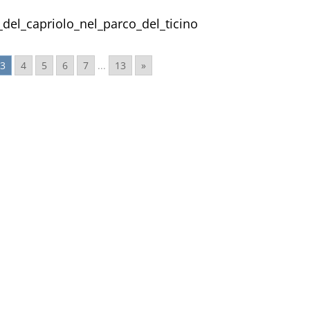
_del_capriolo_nel_parco_del_ticino
3
4
5
6
7
...
13
»