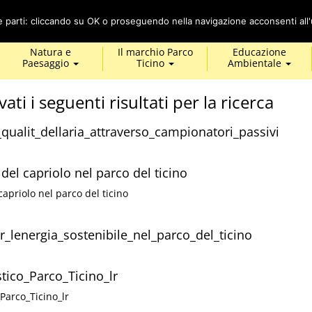
Cerca
ze parti: cliccando su OK o proseguendo nella navigazione acconsenti all'u
Natura e
Il marchio Parco
Educazione
Paesaggio
Ticino
Ambientale
vati i seguenti risultati per la ricerca
_qualit_dellaria_attraverso_campionatori_passivi
del capriolo nel parco del ticino
capriolo nel parco del ticino
_lenergia_sostenibile_nel_parco_del_ticino
tico_Parco_Ticino_lr
Parco_Ticino_lr