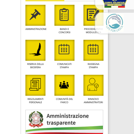
AMMINISTRAZIONE
BANDI E
PROCEDIMENTI E
CONCORSI
MODULISTICA
RISERVA DELLA
COMUNICATI
RASSEGNA
BIOSFERA
STAMPA
STAMPA
REGOLAMENTI
COMUNITÀ DEL
RINNOVO
PERSONALE
PARCO
AMMINISTRATORI