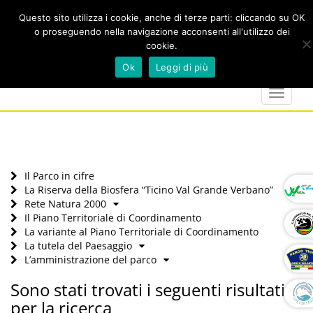
Questo sito utilizza i cookie, anche di terze parti: cliccando su OK
o proseguendo nella navigazione acconsenti all'utilizzo dei
cookie.
Cerca
calendar
map-
twitter
faceboo
you
Ok
Leggi di più
marker
Toggle
navigat
Il Parco in cifre
La Riserva della Biosfera “Ticino Val Grande Verbano”
Rete Natura 2000
Il Piano Territoriale di Coordinamento
La variante al Piano Territoriale di Coordinamento
La tutela del Paesaggio
L’amministrazione del parco
Sono stati trovati i seguenti risultati
per la ricerca