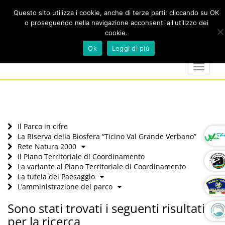
Questo sito utilizza i cookie, anche di terze parti: cliccando su OK
o proseguendo nella navigazione acconsenti all'utilizzo dei
cookie.
Cerca
calendar
map-
twitter
faceboo
you
Ok
Leggi di più
marker
Toggle
navigat
Il Parco in cifre
La Riserva della Biosfera “Ticino Val Grande Verbano”
Rete Natura 2000
Il Piano Territoriale di Coordinamento
La variante al Piano Territoriale di Coordinamento
La tutela del Paesaggio
L’amministrazione del parco
Sono stati trovati i seguenti risultati
per la ricerca