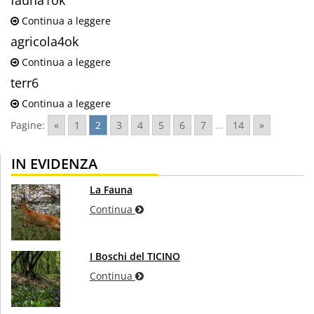
fauna1ok
Continua a leggere
agricola4ok
Continua a leggere
terr6
Continua a leggere
Pagine:
«
1
2
3
4
5
6
7
...
14
»
IN EVIDENZA
La Fauna
Continua
I Boschi del TICINO
Continua