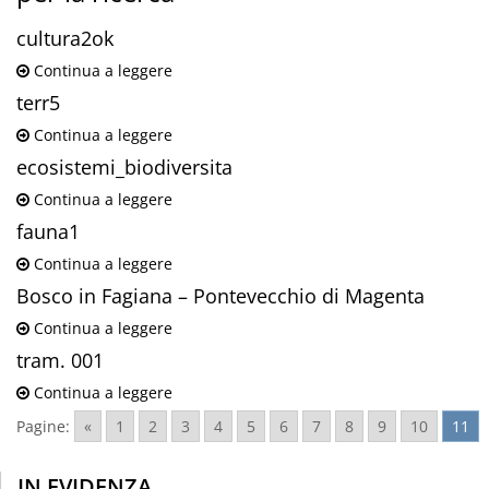
cultura2ok
Continua a leggere
terr5
Continua a leggere
ecosistemi_biodiversita
Continua a leggere
fauna1
Continua a leggere
Bosco in Fagiana – Pontevecchio di Magenta
Continua a leggere
tram. 001
Continua a leggere
Pagine:
«
1
2
3
4
5
6
7
8
9
10
11
IN EVIDENZA