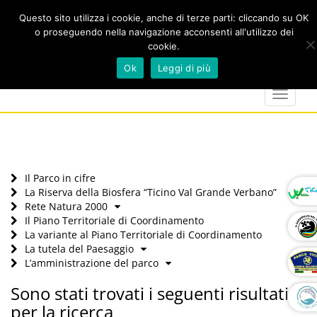
Questo sito utilizza i cookie, anche di terze parti: cliccando su OK
o proseguendo nella navigazione acconsenti all'utilizzo dei
cookie.
Cerca
calendar
map-
twitter
faceboo
you
Ok
Leggi di più
marker
Toggle
navigat
Il Parco in cifre
La Riserva della Biosfera “Ticino Val Grande Verbano”
Rete Natura 2000
Il Piano Territoriale di Coordinamento
La variante al Piano Territoriale di Coordinamento
La tutela del Paesaggio
L’amministrazione del parco
Sono stati trovati i seguenti risultati
per la ricerca