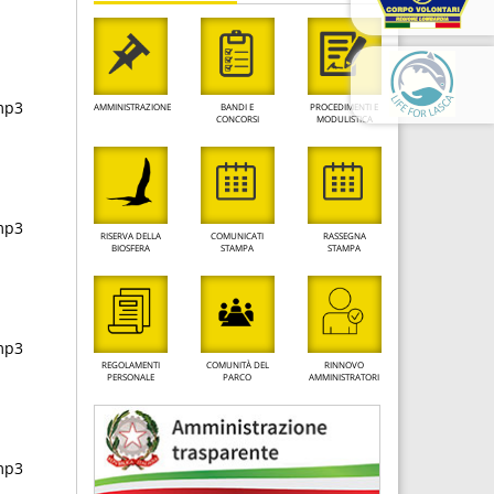
mp3
AMMINISTRAZIONE
BANDI E
PROCEDIMENTI E
CONCORSI
MODULISTICA
mp3
RISERVA DELLA
COMUNICATI
RASSEGNA
BIOSFERA
STAMPA
STAMPA
mp3
REGOLAMENTI
COMUNITÀ DEL
RINNOVO
PERSONALE
PARCO
AMMINISTRATORI
mp3