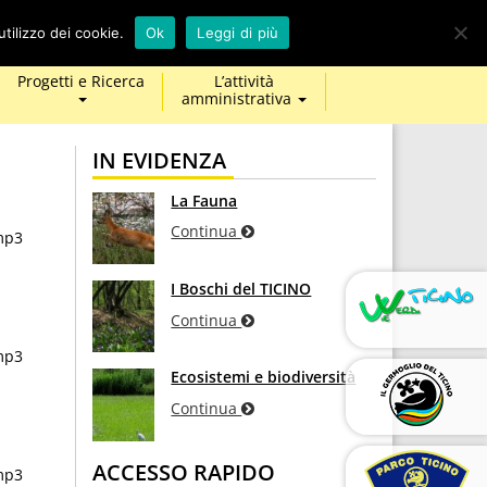
calendar
map-
twitter
facebook
youtube
tilizzo dei cookie.
Ok
Leggi di più
marker
Progetti e Ricerca
L’attività
amministrativa
IN EVIDENZA
La Fauna
Continua
mp3
I Boschi del TICINO
Continua
mp3
Ecosistemi e biodiversità
Continua
ACCESSO RAPIDO
mp3