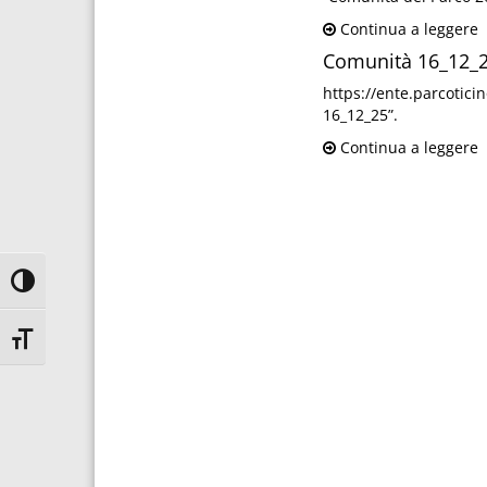
Continua a leggere
Comunità 16_12_
https://ente.parcotic
16_12_25”.
Continua a leggere
Attiva/disattiva alto contrasto
Attiva/disattiva dimensione testo