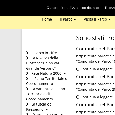
Questo sito utilizza i cookie, anche di ter
Home
Il Parco
Visita il Parco
Sono stati tro
Comunità del Par
Il Parco in cifre
https://ente.parcotic
La Riserva della
“Comunità del Parco 1
Biosfera “Ticino Val
Grande Verbano”
Continua a leggere
Rete Natura 2000
Comunità del Par
Il Piano Territoriale di
Coordinamento
https://ente.parcotic
La variante al Piano
“Comunità del Parco 2
Territoriale di
Continua a leggere
Coordinamento
Comunità del Par
La tutela del
Paesaggio
https://ente.parcotic
L’amministrazione