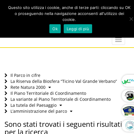
Questo sito utilizza i cookie, anche di terze parti: cliccando su OK
o proseguendo nella navigazione acconsenti all'utilizzo dei
cookie.
Cerca
calendar
map-
twitter
faceboo
you
Ok
Leggi di più
marker
Toggle
navigat
Il Parco in cifre
La Riserva della Biosfera “Ticino Val Grande Verbano”
Rete Natura 2000
Il Piano Territoriale di Coordinamento
La variante al Piano Territoriale di Coordinamento
La tutela del Paesaggio
L’amministrazione del parco
Sono stati trovati i seguenti risultati
per la ricerca