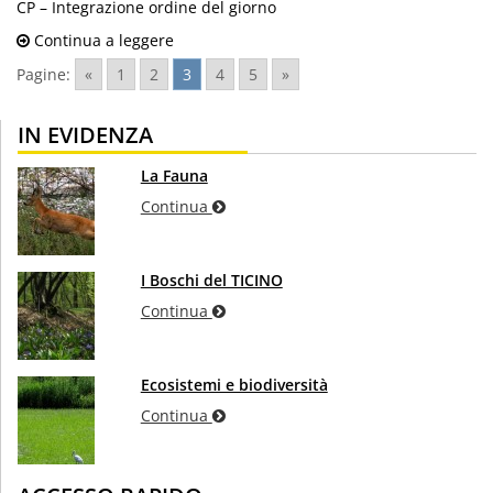
CP – Integrazione ordine del giorno
Continua a leggere
Pagine:
«
1
2
3
4
5
»
IN EVIDENZA
La Fauna
Continua
I Boschi del TICINO
Continua
Ecosistemi e biodiversità
Continua