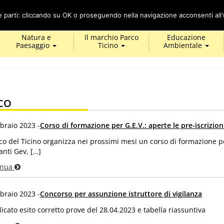
Cerca
ze parti: cliccando su OK o proseguendo nella navigazione acconsenti all'u
Natura e
Il marchio Parco
Educazione
Paesaggio
Ticino
Ambientale
CO
braio 2023 -
Corso di formazione per G.E.V.: aperte le pre-iscrizion
rco del Ticino organizza nei prossimi mesi un corso di formazione p
anti Gev, […]
inua
braio 2023 -
Concorso per assunzione istruttore di vigilanza
icato esito corretto prove del 28.04.2023 e tabella riassuntiva