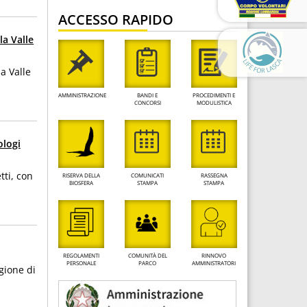
ACCESSO RAPIDO
la Valle
a Valle
AMMINISTRAZIONE
BANDI E
PROCEDIMENTI E
CONCORSI
MODULISTICA
ologi
tti, con
RISERVA DELLA
COMUNICATI
RASSEGNA
BIOSFERA
STAMPA
STAMPA
REGOLAMENTI
COMUNITÀ DEL
RINNOVO
PERSONALE
PARCO
AMMINISTRATORI
agione di