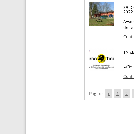
29 D
2022 
Avvis
delle
Cont
12 M
-
Affid
Cont
Pagine:
«
1
2