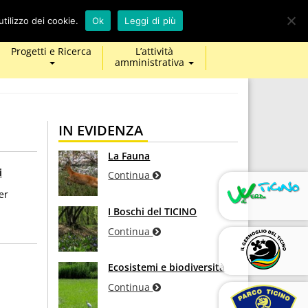
calendar
map-
twitter
facebook
youtube
tilizzo dei cookie.
Ok
Leggi di più
marker
Progetti e Ricerca
L’attività
amministrativa
IN EVIDENZA
La Fauna
i
Continua
er
I Boschi del TICINO
Continua
Ecosistemi e biodiversità
Continua