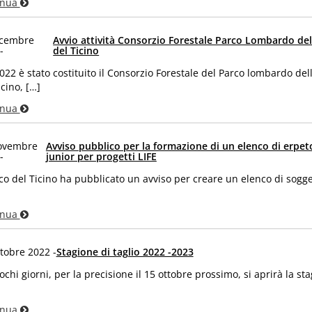
inua
icembre
Avvio attività Consorzio Forestale Parco Lombardo del
-
del Ticino
022 è stato costituito il Consorzio Forestale del Parco lombardo dell
icino, […]
inua
ovembre
Avviso pubblico per la formazione di un elenco di erpet
-
junior per progetti LIFE
rco del Ticino ha pubblicato un avviso per creare un elenco di sogge
inua
tobre 2022 -
Stagione di taglio 2022 -2023
ochi giorni, per la precisione il 15 ottobre prossimo, si aprirà la st
inua