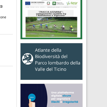
ro
ione