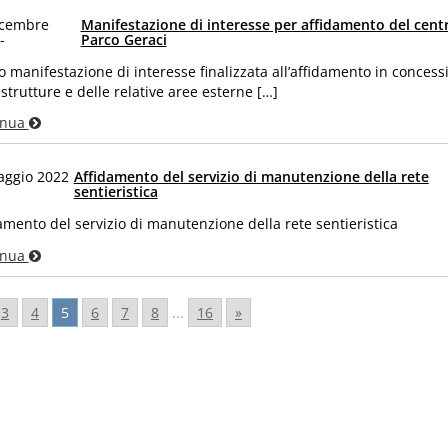
icembre
Manifestazione di interesse per affidamento del cent
-
Parco Geraci
o manifestazione di interesse finalizzata all’affidamento in concess
 strutture e delle relative aree esterne […]
inua
aggio 2022
Affidamento del servizio di manutenzione della rete
sentieristica
amento del servizio di manutenzione della rete sentieristica
inua
3
4
5
6
7
8
...
16
»