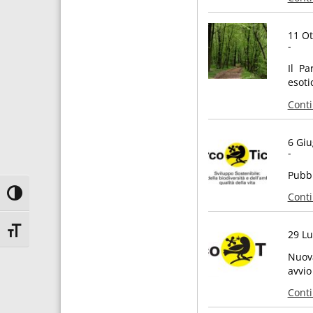
11 Ot
-
Il Pa
esoti
Cont
6 Gi
-
Pubbl
Attiva/disattiva alto contrasto
Cont
Attiva/disattiva dimensione testo
29 Lu
Nuova
avvio
Cont