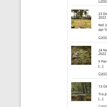
Cont
23 D
2022 
Nel 2
del T
Cont
24 N
2022 
Il Pa
[…]
Cont
13 Ot
Tra p
[…]
Cont