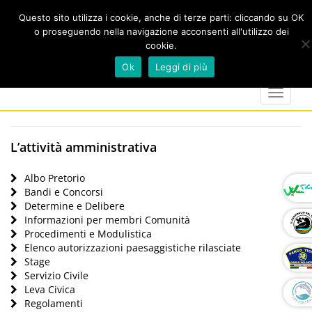
Questo sito utilizza i cookie, anche di terze parti: cliccando su OK
o proseguendo nella navigazione acconsenti all'utilizzo dei
cookie.
Cerca
calendar
map-
twitter
faceboo
you
Ok
Leggi di più
marker
Toggle
navigat
L’attività amministrativa
Albo Pretorio
Bandi e Concorsi
Determine e Delibere
Informazioni per membri Comunità
Procedimenti e Modulistica
Elenco autorizzazioni paesaggistiche rilasciate
Stage
Servizio Civile
Leva Civica
Regolamenti