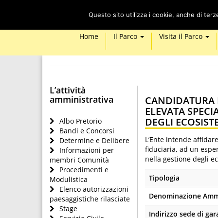
Questo sito utilizza i cookie, anche di ter
Home
Il Parco
Visita il Parco
L’attività
amministrativa
CANDIDATURA P
ELEVATA SPECI
DEGLI ECOSIST
Albo Pretorio
Bandi e Concorsi
L’Ente intende affidare
Determine e Delibere
fiduciaria, ad un espe
Informazioni per
nella gestione degli ec
membri Comunità
Procedimenti e
Tipologia
Modulistica
Elenco autorizzazioni
Denominazione Ammi
paesaggistiche rilasciate
Stage
Indirizzo sede di gar