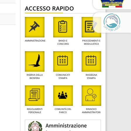
ACCESSO RAPIDO
AMMINISTRAZIONE
BANDI E
PROCEDIMENTI E
CONCORSI
MODULISTICA
RISERVA DELLA
COMUNICATI
RASSEGNA
BIOSFERA
STAMPA
STAMPA
REGOLAMENTI
COMUNITÀ DEL
RINNOVO
PERSONALE
PARCO
AMMINISTRATORI