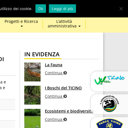
calendar
map-
twitter
facebook
youtube
tilizzo dei cookie.
Ok
Leggi di più
marker
Progetti e Ricerca
L’attività
amministrativa
IN EVIDENZA
DI
La Fauna
Continua
ea e
a e
I Boschi del TICINO
Continua
Ecosistemi e biodiversità
Continua