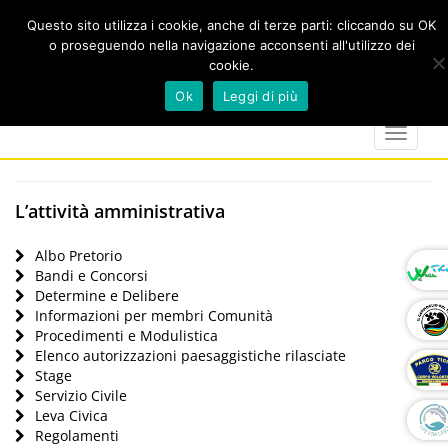
Questo sito utilizza i cookie, anche di terze parti: cliccando su OK
o proseguendo nella navigazione acconsenti all'utilizzo dei
cookie.
Cerca
calendar
map-
twitter
faceboo
you
Ok
Leggi di più
marker
Toggle
navigat
L’attività amministrativa
Albo Pretorio
Bandi e Concorsi
Determine e Delibere
Informazioni per membri Comunità
Procedimenti e Modulistica
Elenco autorizzazioni paesaggistiche rilasciate
Stage
Servizio Civile
Leva Civica
Regolamenti