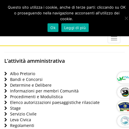
Questo sito utilizza i cookie, anche di terze parti: cliccando su OK
o proseguendo nella navigazione acconsenti all'utilizzo dei
cookie.
Cerca
calendar
map-
twitter
faceboo
you
Ok
Leggi di più
marker
Toggle
navigat
L’attività amministrativa
Albo Pretorio
Bandi e Concorsi
Determine e Delibere
Informazioni per membri Comunità
Procedimenti e Modulistica
Elenco autorizzazioni paesaggistiche rilasciate
Stage
Servizio Civile
Leva Civica
Regolamenti