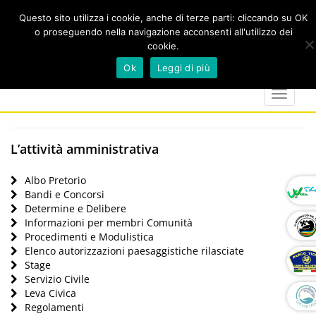
Questo sito utilizza i cookie, anche di terze parti: cliccando su OK
o proseguendo nella navigazione acconsenti all'utilizzo dei
cookie.
Cerca
calendar
map-
twitter
faceboo
you
Ok
Leggi di più
marker
Toggle
navigat
L’attività amministrativa
Albo Pretorio
Bandi e Concorsi
Determine e Delibere
Informazioni per membri Comunità
Procedimenti e Modulistica
Elenco autorizzazioni paesaggistiche rilasciate
Stage
Servizio Civile
Leva Civica
Regolamenti