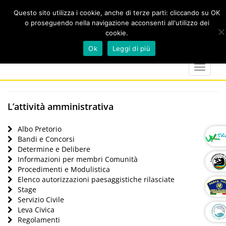
Questo sito utilizza i cookie, anche di terze parti: cliccando su OK
o proseguendo nella navigazione acconsenti all'utilizzo dei
cookie.
Cerca
calendar
map-
twitter
faceboo
you
Ok
Leggi di più
marker
Toggle
navigat
L’attività amministrativa
Albo Pretorio
Bandi e Concorsi
Determine e Delibere
Informazioni per membri Comunità
Procedimenti e Modulistica
Elenco autorizzazioni paesaggistiche rilasciate
Stage
Servizio Civile
Leva Civica
Regolamenti