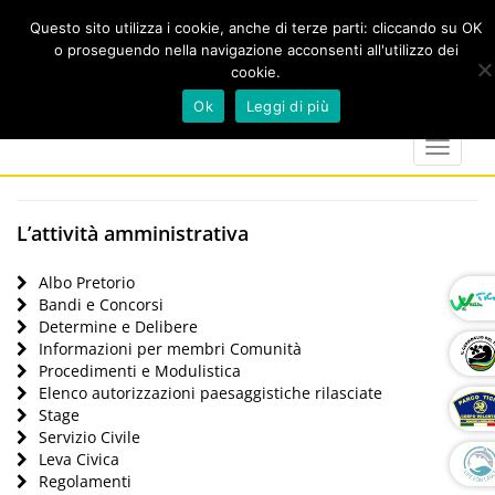
Questo sito utilizza i cookie, anche di terze parti: cliccando su OK
o proseguendo nella navigazione acconsenti all'utilizzo dei
cookie.
Cerca
calendar
map-
twitter
faceboo
you
Ok
Leggi di più
marker
Toggle
navigat
L’attività amministrativa
Albo Pretorio
Bandi e Concorsi
Determine e Delibere
Informazioni per membri Comunità
Procedimenti e Modulistica
Elenco autorizzazioni paesaggistiche rilasciate
Stage
Servizio Civile
Leva Civica
Regolamenti