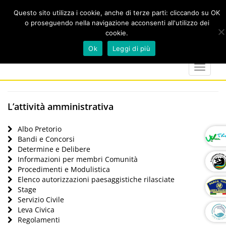
Questo sito utilizza i cookie, anche di terze parti: cliccando su OK
o proseguendo nella navigazione acconsenti all'utilizzo dei
cookie.
Cerca
calendar
map-
twitter
faceboo
you
Ok
Leggi di più
marker
Toggle
navigat
L’attività amministrativa
Albo Pretorio
Bandi e Concorsi
Determine e Delibere
Informazioni per membri Comunità
Procedimenti e Modulistica
Elenco autorizzazioni paesaggistiche rilasciate
Stage
Servizio Civile
Leva Civica
Regolamenti