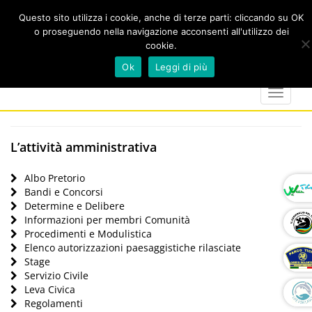
Questo sito utilizza i cookie, anche di terze parti: cliccando su OK
o proseguendo nella navigazione acconsenti all'utilizzo dei
cookie.
Cerca
calendar
map-
twitter
faceboo
you
Ok
Leggi di più
marker
Toggle
navigat
L’attività amministrativa
Albo Pretorio
Bandi e Concorsi
Determine e Delibere
Informazioni per membri Comunità
Procedimenti e Modulistica
Elenco autorizzazioni paesaggistiche rilasciate
Stage
Servizio Civile
Leva Civica
Regolamenti