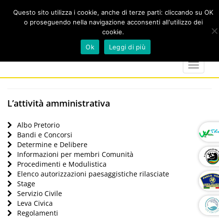
Questo sito utilizza i cookie, anche di terze parti: cliccando su OK
o proseguendo nella navigazione acconsenti all'utilizzo dei
cookie.
Cerca
calendar
map-
twitter
faceboo
you
Ok
Leggi di più
marker
Toggle
navigat
L’attività amministrativa
Albo Pretorio
Bandi e Concorsi
Determine e Delibere
Informazioni per membri Comunità
Procedimenti e Modulistica
Elenco autorizzazioni paesaggistiche rilasciate
Stage
Servizio Civile
Leva Civica
Regolamenti