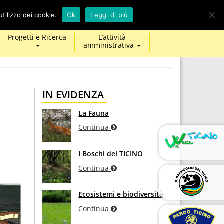
calendar
map-
twitter
facebook
youtube
tilizzo dei cookie.
Ok
Leggi di più
marker
Progetti e Ricerca
L’attività
amministrativa
IN EVIDENZA
La Fauna
Continua
I Boschi del TICINO
Continua
Ecosistemi e biodiversità
Continua