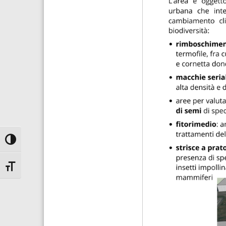
Attiva/disattiva alto contrasto
Attiva/disattiva dimensione testo