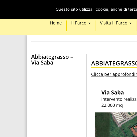
Questo sito utilizza i cookie, anche di ter
Home
Il Parco
Visita il Parco
Abbiategrasso –
Via Saba
ABBIATEGRASSO
Clicca per approfondir