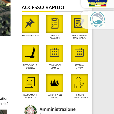
ACCESSO RAPIDO
AMMINISTRAZIONE
BANDI E
PROCEDIMENTI E
CONCORSI
MODULISTICA
RISERVA DELLA
COMUNICATI
RASSEGNA
BIOSFERA
STAMPA
STAMPA
REGOLAMENTI
COMUNITÀ DEL
RINNOVO
PERSONALE
PARCO
AMMINISTRATORI